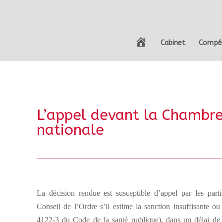
A
Cabinet
Compé
c
c
u
e
i
l
L’appel devant la Chambre 
nationale
La décision rendue est susceptible d’appel par les parti
Conseil de l’Ordre s’il estime la sanction insuffisante ou 
4122-3 du Code de la santé publique), dans un délai de 